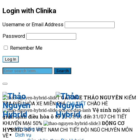
Login with Clinika
Username or Email Address
Password
Remember Me
Dịch vụ
GARAGE THẢO NGUYÊN
KIỂM
TRA ĐIỀU HÒA XE MIỄN PHÍ
CHI TIẾT
CHÀO HÈ
Vệ sinh nội soi
giàn lạnh điều hòa ô tô
Từ 01/06 đến 31/07
CHI TIẾT
ĐỘNG CƠ
KHUYẾN MẠI 50%
Về chúng tôi
HYBRID
SỐ 1 VIỆT NAM
CHI TIẾT
ĐỘI NGŨ CHUYÊN MÔN
Dịch vụ
VỀ