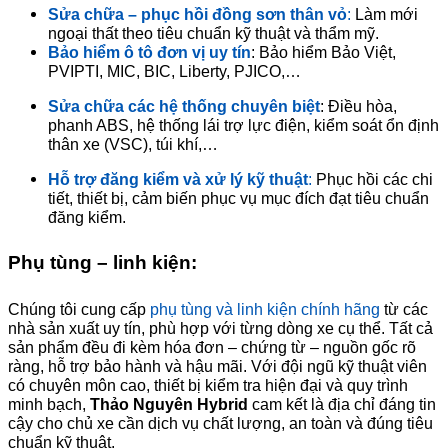
Sửa chữa – phục hồi đồng sơn thân vỏ
:
Làm mới
ngoại thất theo tiêu chuẩn kỹ thuật và thẩm mỹ.
Bảo hiểm ô tô
đơn vị uy tín
: Bảo hiểm Bảo Việt,
PVIPTI, MIC, BIC, Liberty, PJICO,…
Sửa chữa các hệ thống chuyên biệt
: Điều hòa,
phanh ABS, hệ thống lái trợ lực điện, kiểm soát ổn định
thân xe (VSC), túi khí,…
Hỗ trợ đăng kiểm và xử lý kỹ thuật
:
Phục hồi các chi
tiết, thiết bị, cảm biến phục vụ mục đích đạt tiêu chuẩn
đăng kiểm.
Phụ tùng – linh kiện:
Chúng tôi cung cấp
phụ tùng và linh kiện chính hãng
từ các
nhà sản xuất uy tín, phù hợp với từng dòng xe cụ thể. Tất cả
sản phẩm đều đi kèm hóa đơn – chứng từ – nguồn gốc rõ
ràng, hỗ trợ bảo hành và hậu mãi. Với đội ngũ kỹ thuật viên
có chuyên môn cao, thiết bị kiểm tra hiện đại và quy trình
minh bạch,
Thảo Nguyên Hybrid
cam kết là địa chỉ đáng tin
cậy cho chủ xe cần dịch vụ chất lượng, an toàn và đúng tiêu
chuẩn kỹ thuật.