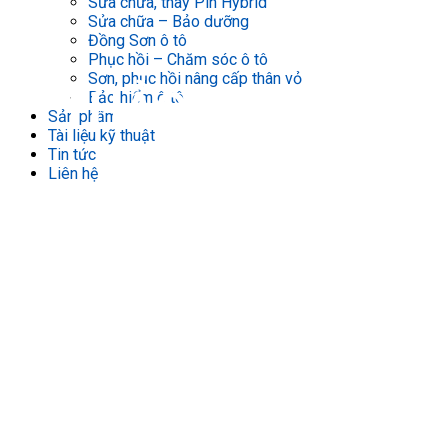
Sửa chữa, thay Pin Hybrid
Sửa chữa – Bảo dưỡng
Đồng Sơn ô tô
Phục hồi – Chăm sóc ô tô
Sơn, phục hồi nâng cấp thân vỏ
THẢO NGUYÊN
Bảo hiểm ô tô
Sản phẩm
Tài liệu kỹ thuật
HYBRID
Tin tức
Liên hệ