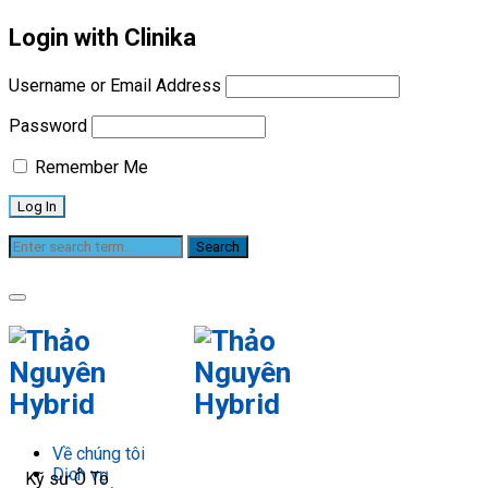
Login with Clinika
Username or Email Address
Password
Remember Me
Mr. Ngô Phúc THọ
Về chúng tôi
Dịch vụ
Kỹ sư Ô Tô