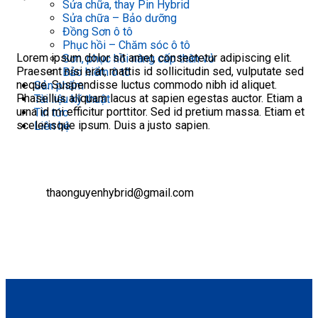
Sửa chữa, thay Pin Hybrid
Sửa chữa – Bảo dưỡng
Đồng Sơn ô tô
Phục hồi – Chăm sóc ô tô
Lorem ipsum dolor sit amet, consectetur adipiscing elit.
Sơn, phục hồi nâng cấp thân vỏ
Praesent nisi erat, mattis id sollicitudin sed, vulputate sed
Bảo hiểm ô tô
neque. Suspendisse luctus commodo nibh id aliquet.
Sản phẩm
Phasellus aliquam lacus at sapien egestas auctor. Etiam a
Tài liệu kỹ thuật
urna id mi efficitur porttitor. Sed id pretium massa. Etiam et
Tin tức
scelerisque ipsum. Duis a justo sapien.
Liên hệ
thaonguyenhybrid@gmail.com