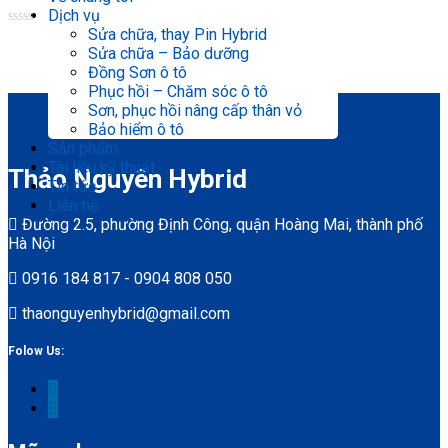
Dịch vụ
Sửa chữa, thay Pin Hybrid
Rated
0
Sửa chữa – Bảo dưỡng
out
Đồng Sơn ô tô
of
5
Phục hồi – Chăm sóc ô tô
Sơn, phục hồi nâng cấp thân vỏ
Bảo hiểm ô tô
Sản phẩm
Tài liệu kỹ thuật
Thảo Nguyên Hybrid
Tin tức
Liên hệ
Đường 2.5, phường Định Công, quận Hoàng Mai, thành phố
Hà Nội
0916 184 817 - 0904 808 050
thaonguyenhybrid@gmail.com
Folow Us: