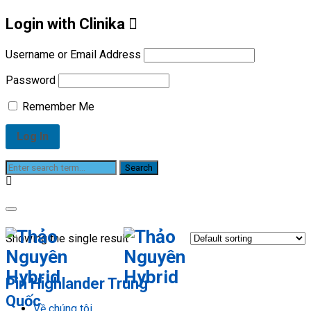
Login with Clinika
Username or Email Address
Password
Remember Me
Shop
Showing the single result
Pin Highlander Trung
Quốc
Về chúng tôi