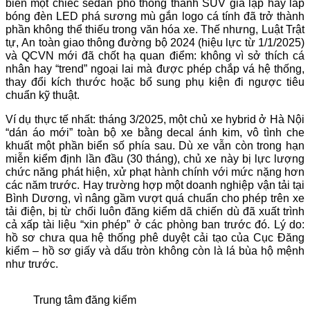
biến một chiếc sedan phổ thông thành SUV giả lập hay lắp
bóng đèn LED phá sương mù gắn logo cá tính đã trở thành
phần không thể thiếu trong văn hóa xe. Thế nhưng, Luật Trật
tự, An toàn giao thông đường bộ 2024 (hiệu lực từ 1/1/2025)
và QCVN mới đã chốt hạ quan điểm: không vì sở thích cá
nhân hay “trend” ngoại lai mà được phép chắp vá hệ thống,
thay đổi kích thước hoặc bổ sung phụ kiện đi ngược tiêu
chuẩn kỹ thuật.
Ví dụ thực tế nhất: tháng 3/2025, một chủ xe hybrid ở Hà Nội
“dán áo mới” toàn bộ xe bằng decal ánh kim, vô tình che
khuất một phần biển số phía sau. Dù xe vẫn còn trong hạn
miễn kiểm định lần đầu (30 tháng), chủ xe này bị lực lượng
chức năng phát hiện, xử phạt hành chính với mức nặng hơn
các năm trước. Hay trường hợp một doanh nghiệp vận tải tại
Bình Dương, vì nâng gầm vượt quá chuẩn cho phép trên xe
tải điện, bị từ chối luôn đăng kiểm dã chiến dù đã xuất trình
cả xấp tài liệu “xin phép” ở các phòng ban trước đó. Lý do:
hồ sơ chưa qua hệ thống phê duyệt cải tạo của Cục Đăng
kiểm – hồ sơ giấy và dấu tròn không còn là lá bùa hộ mệnh
như trước.
Trung tâm đăng kiểm