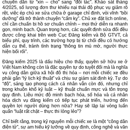
chuyển dần từ “xin – cho” sang “đối tác”. Khảo sát tháng
4/2025, số lượng đơn thư khiếu nại thái độ phục vụ giảm rõ
rệt, việc ép chủ xe sửa chữa ở garage chỉ định, vòi vĩnh “bồi
dưỡng” đã trở thành chuyện “cấm kỵ”. Chủ xe đặt lịch online,
chỉ cần chuẩn bị hồ sơ chuẩn chỉnh – mọi thứ diễn ra nhanh
gọn, minh bạch. Quan trọng hơn, các quyết định sửa đổi đều
được công khai trên web Cục Đăng kiểm và Bộ GTVT, cả
biểu phí, quy trình, các trường hợp bị từ chối đều có hướng
dẫn cụ thể, tránh tình trạng “thông tin mù mờ, người thực
hiện bối rối”.
Đăng kiểm 2025 là dấu hiệu cho thấy, quyền sở hữu xe ở
Việt Nam không còn là đặc quyền tự do tuyệt đối mà là nghĩa
vụ công dân giữa xã hội đô thị hóa – nơi mỗi chiếc xe đều
phải gắn “lý lịch kỹ thuật” và chịu sự giám sát định kỳ. Tự do
“độ”, sáng tạo phong cách cá nhân vẫn còn đó, nhưng chỉ
trong khuôn khổ kỷ luật – kỹ thuật chuẩn mực và tôn trọng
quy định. Liệu mức độ minh bạch hóa, số hóa và cá nhân
hóa dịch vụ đăng kiểm có tiếp tục phát triển, hướng đến
quyền lợi người dùng hơn nữa? Hay sẽ lặp lại vòng luẩn
quẩn “luật rất chặt – thực thi lỏng lẻo”?
Chỉ biết rằng, trong kỷ nguyên mỗi chiếc xe là một “công dân
điện tử”, sự am hiểu kỹ lưỡng về quy định, công nghệ và văn