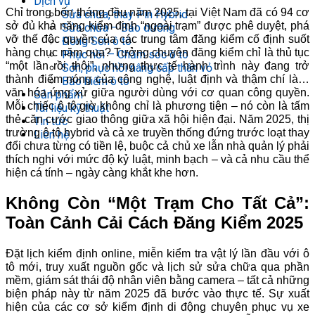
Dịch vụ
Chỉ trong bốn tháng đầu năm 2025, tại Việt Nam đã có 94 cơ
Sửa chữa, thay Pin Hybrid
sở đủ khả năng kiểm định “ngoài trạm” được phê duyệt, phá
Sửa chữa – Bảo dưỡng
vỡ thế độc quyền của các trung tâm đăng kiểm cố định suốt
Đồng Sơn ô tô
hàng chục năm qua? Tưởng chuyện đăng kiểm chỉ là thủ tục
Phục hồi – Chăm sóc ô tô
“một lần rồi thôi”, nhưng thực tế hành trình này đang trở
Sơn, phục hồi nâng cấp thân vỏ
thành điểm nóng của công nghệ, luật định và thậm chí là…
Bảo hiểm ô tô
văn hóa ứng xử giữa người dùng với cơ quan công quyền.
Sản phẩm
Mỗi chiếc ô tô giờ không chỉ là phương tiện – nó còn là tấm
Tài liệu kỹ thuật
thẻ căn cước giao thông giữa xã hội hiện đại. Năm 2025, thị
Tin tức
trường ô tô hybrid và cả xe truyền thống đứng trước loạt thay
Liên hệ
đổi chưa từng có tiền lệ, buộc cả chủ xe lẫn nhà quản lý phải
thích nghi với mức độ kỷ luật, minh bạch – và cả nhu cầu thể
hiện cá tính – ngày càng khắt khe hơn.
Không Còn “Một Trạm Cho Tất Cả”:
Toàn Cảnh Cải Cách Đăng Kiểm 2025
Đặt lịch kiểm định online, miễn kiểm tra vật lý lần đầu với ô
tô mới, truy xuất nguồn gốc và lịch sử sửa chữa qua phần
mềm, giám sát thái độ nhân viên bằng camera – tất cả những
biện pháp này từ năm 2025 đã bước vào thực tế. Sự xuất
hiện của các cơ sở kiểm định di động chuyên phục vụ xe