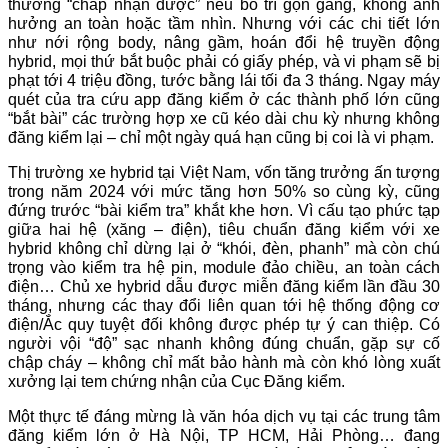
thường “chấp nhận được” nếu bố trí gọn gàng, không ảnh
hưởng an toàn hoặc tầm nhìn. Nhưng với các chi tiết lớn
như nới rộng body, nâng gầm, hoán đổi hệ truyền động
hybrid, mọi thứ bắt buộc phải có giấy phép, và vi phạm sẽ bị
phạt tới 4 triệu đồng, tước bằng lái tối đa 3 tháng. Ngay máy
quét của tra cứu app đăng kiểm ở các thành phố lớn cũng
“bắt bài” các trường hợp xe cũ kéo dài chu kỳ nhưng không
đăng kiểm lại – chỉ một ngày quá hạn cũng bị coi là vi phạm.
Thị trường xe hybrid tại Việt Nam, vốn tăng trưởng ấn tượng
trong năm 2024 với mức tăng hơn 50% so cùng kỳ, cũng
đứng trước “bài kiểm tra” khắt khe hơn. Vì cấu tạo phức tạp
giữa hai hệ (xăng – điện), tiêu chuẩn đăng kiểm với xe
hybrid không chỉ dừng lại ở “khói, đèn, phanh” mà còn chú
trọng vào kiểm tra hệ pin, module đảo chiều, an toàn cách
điện… Chủ xe hybrid dẫu được miễn đăng kiểm lần đầu 30
tháng, nhưng các thay đổi liên quan tới hệ thống động cơ
điện/Ắc quy tuyệt đối không được phép tự ý can thiệp. Có
người vội “độ” sạc nhanh không đúng chuẩn, gặp sự cố
chập cháy – không chỉ mất bảo hành mà còn khó lòng xuất
xưởng lại tem chứng nhận của Cục Đăng kiểm.
Một thực tế đáng mừng là văn hóa dịch vụ tại các trung tâm
đăng kiểm lớn ở Hà Nội, TP HCM, Hải Phòng… đang