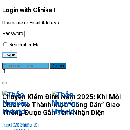
Login with Clinika
Username or Email Address
Password
Remember Me
Blog
Chuyện Kiểm Định Năm 2025: Khi Mỗi
Chiếc Xe Thành Một “Công Dân” Giao
Thông Được Gắn Tem Nhận Diện
Về chúng tôi
April 25, 2025