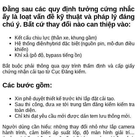
Đằng sau các quy định tưởng cứng nhắc
ấy là loạt vấn đề kỹ thuật và pháp lý đáng
chú ý. Bất cứ thay đổi nào can thiệp vào:
Kết cấu chịu lực (thân xe, khung gầm)
Hệ thống điện/hybrid đặc biệt (nguồn pin, mô-đun điều
khiển)
Khí xả (pô độ, bypass tiếng ồn)
Bắt buộc phải thông qua quy trình thẩm định và cấp giấy
chứng nhận cải tạo từ Cục Đăng kiểm.
Các bước gồm:
Xin phê duyệt thiết kế trước khi lắp đặt cải tạo.
Sau thi công, đưa xe tới trung tâm đăng kiểm kiểm tra
toàn diện.
Chỉ khi đạt yêu cầu mới được dán tem lưu thông mới.
Người dùng cần hiểu: những thay đổi nhỏ như lắp camera
hành trình, cảm biến áp suất lốp, độ màn hình giải trí…