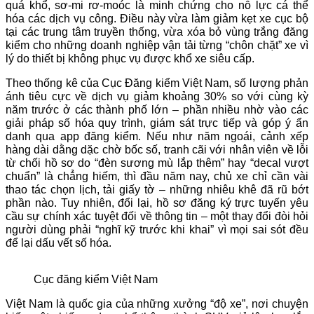
quá khổ, sơ-mi rơ-moóc là minh chứng cho nỗ lực cá thể
hóa các dịch vụ công. Điều này vừa làm giảm kẹt xe cục bộ
tại các trung tâm truyền thống, vừa xóa bỏ vùng trắng đăng
kiểm cho những doanh nghiệp vận tải từng “chôn chặt” xe vì
lý do thiết bị không phục vụ được khổ xe siêu cấp.
Theo thống kê của Cục Đăng kiểm Việt Nam, số lượng phản
ánh tiêu cực về dịch vụ giảm khoảng 30% so với cùng kỳ
năm trước ở các thành phố lớn – phần nhiều nhờ vào các
giải pháp số hóa quy trình, giám sát trực tiếp và góp ý ẩn
danh qua app đăng kiểm. Nếu như năm ngoái, cảnh xếp
hàng dài dằng dặc chờ bốc số, tranh cãi với nhân viên về lỗi
từ chối hồ sơ do “đèn sương mù lắp thêm” hay “decal vượt
chuẩn” là chẳng hiếm, thì đầu năm nay, chủ xe chỉ cần vài
thao tác chọn lịch, tải giấy tờ – những nhiêu khê đã rũ bớt
phần nào. Tuy nhiên, đổi lại, hồ sơ đăng ký trực tuyến yêu
cầu sự chính xác tuyệt đối về thông tin – một thay đổi đòi hỏi
người dùng phải “nghĩ kỹ trước khi khai” vì mọi sai sót đều
để lại dấu vết số hóa.
Cục đăng kiểm Việt Nam
Việt Nam là quốc gia của những xưởng “độ xe”, nơi chuyện