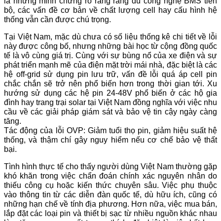
là những minh chứng rõ ràng rằng dù công nghệ BMS tiến
bộ, các vấn đề cơ bản về chất lượng cell hay cấu hình hệ
thống vẫn cần được chú trọng.
Tại Việt Nam, mặc dù chưa có số liệu thống kê chi tiết về lỗi
này được công bố, nhưng những bài học từ cộng đồng quốc
tế là vô cùng giá trị. Cùng với sự bùng nổ của xe điện và sự
phát triển mạnh mẽ của điện mặt trời mái nhà, đặc biệt là các
hệ off-grid sử dụng pin lưu trữ, vấn đề lỗi quá áp cell pin
chắc chắn sẽ trở nên phổ biến hơn trong thời gian tới. Xu
hướng sử dụng các hệ pin 24-48V phổ biến ở các hộ gia
đình hay trang trại solar tại Việt Nam đồng nghĩa với việc nhu
cầu về các giải pháp giám sát và bảo vệ tin cậy ngày càng
tăng.
Tác động của lỗi OVP: Giảm tuổi thọ pin, giảm hiệu suất hệ
thống, và thậm chí gây nguy hiểm nếu cơ chế bảo vệ thất
bại.
Tình hình thực tế cho thấy người dùng Việt Nam thường gặp
khó khăn trong việc chẩn đoán chính xác nguyên nhân do
thiếu công cụ hoặc kiến thức chuyên sâu. Việc phụ thuộc
vào thông tin từ các diễn đàn quốc tế, dù hữu ích, cũng có
những hạn chế về tính địa phương. Hơn nữa, việc mua bán,
lắp đặt các loại pin và thiết bị sạc từ nhiều nguồn khác nhau