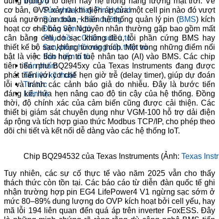
Dịch vụ
dùng trong ô tô điện hay hệ thống năng lượng mặt trời. Về
Sửa chữa, thay Pin Hybrid
cơ bản, OVP xảy ra khi điện áp của một cell pin nào đó vượt
Sửa chữa – Bảo dưỡng
quá ngưỡng an toàn, khiến hệ thống quản lý pin (
BMS
) kích
Đồng Sơn ô tô
hoạt cơ chế bảo vệ. Nguyên nhân thường gặp bao gồm mất
Phục hồi – Chăm sóc ô tô
cân bằng cell do sạc không đều, lỗi phần cứng BMS hay
Sơn, phục hồi nâng cấp thân vỏ
thiết kế bộ sạc không tương thích.
Một trong những điểm nổi
Bảo hiểm ô tô
bật là việc tích hợp trí tuệ nhân tạo (AI) vào BMS. Các chip
Sản phẩm
tiên tiến như BQ2945xy của Texas Instruments đang được
Tài liệu kỹ thuật
phát triển với cơ chế hẹn giờ trễ (delay timer), giúp dự đoán
Tin tức
lỗi và tránh các cảnh báo giả do nhiễu. Đây là bước tiến
Liên hệ
đáng kể, hứa hẹn nâng cao độ tin cậy của hệ thống.
Đồng
thời, độ chính xác của cảm biến cũng được cải thiện. Các
thiết bị giám sát chuyên dụng như VGM-100 hỗ trợ dải điện
áp rộng và tích hợp giao thức Modbus TCP/IP, cho phép theo
dõi chi tiết và kết nối dễ dàng vào các hệ thống IoT.
Chip BQ294532 của Texas Instruments (Ảnh:
Texas Inst
Tuy nhiên, các sự cố thực tế vào năm 2025 vẫn cho thấy
thách thức còn tồn tại. Các báo cáo từ diễn đàn quốc tế ghi
nhận trường hợp pin EG4 LifePower4 V1 ngừng sạc sớm ở
mức 80–89% dung lượng do OVP kích hoạt bởi cell yếu, hay
mã lỗi 194 liên quan đến quá áp trên inverter FoxESS. Đây