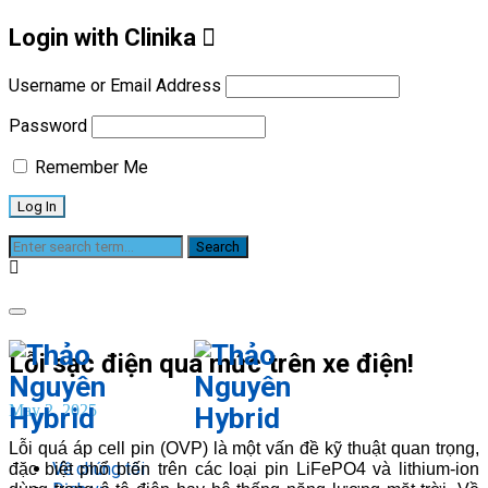
Login with Clinika
Username or Email Address
Password
Remember Me
Blog
Lỗi sạc điện quá mức trên xe điện!
May 2, 2025
Lỗi quá áp cell pin (OVP) là một vấn đề kỹ thuật quan trọng,
Về chúng tôi
đặc biệt phổ biến trên các loại pin LiFePO4 và lithium-ion