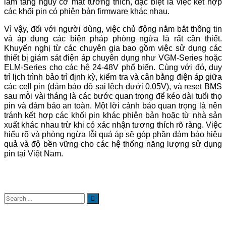
làm tăng nguy cơ mất tương thích, đặc biệt là việc kết hợp
các khối pin có phiên bản firmware khác nhau.
Vì vậy, đối với người dùng, việc chủ động nắm bắt thông tin
và áp dụng các biện pháp phòng ngừa là rất cần thiết.
Khuyến nghị từ các chuyên gia bao gồm việc sử dụng các
thiết bị giám sát điện áp chuyên dụng như VGM-Series hoặc
ELM-Series cho các hệ 24-48V phổ biến. Cùng với đó, duy
trì lịch trình bảo trì định kỳ, kiểm tra và cân bằng điện áp giữa
các cell pin (đảm bảo độ sai lệch dưới 0.05V), và reset BMS
sau mỗi vài tháng là các bước quan trọng để kéo dài tuổi thọ
pin và đảm bảo an toàn. Một lời cảnh báo quan trọng là nên
tránh kết hợp các khối pin khác phiên bản hoặc từ nhà sản
xuất khác nhau trừ khi có xác nhận tương thích rõ ràng. Việc
hiểu rõ và phòng ngừa lỗi quá áp sẽ góp phần đảm bảo hiệu
quả và độ bền vững cho các hệ thống năng lượng sử dụng
pin tại Việt Nam.
DANH MỤC TIN TỨC