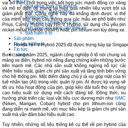
Dịch vụ
vai trò then chốt trong việc kết hợp sức mạnh động cơ xăng
Sửa chữa, thay Pin Hybrid
và mô tơ điện để mang lại hiệu quả nhiên liệu vượt trội và
Sửa chữa – Bảo dưỡng
giảm phát thải. Công nghệ này đã khẳng định được vị thế
Đồng Sơn ô tô
của mình trên toàn cầu thông qua các mẫu xe phổ biến như
Phục hồi – Chăm sóc ô tô
Prius, Camry Hybrid hay HR-V Hybrid, sử dụng chủ yếu pin
Sơn, phục hồi nâng cấp thân vỏ
nickel-metal hydride (NiMH) hoặc pin lithium-ion tùy dòng xe.
Bảo hiểm ô tô
Sản phẩm
Tài liệu kỹ thuật
Honda HR-V Hybrid 2025 đã được trưng bày tại Singap
Tin tức
Liên hệ
Bước sang năm 2025, ngành công nghiệp ô tô nói chung và
mảng xe điện, hybrid nói riêng đang chứng kiến những bước
tiến mạnh mẽ. Các nhà sản xuất không ngừng nỗ lực cải
thiện hiệu suất, giảm chi phí sản xuất và tăng tính bền vững
cho hệ thống pin. Một điểm đáng chú ý là sự góp mặt của trí
tuệ nhân tạo (AI) trong việc quản lý pin. AI được kỳ vọng sẽ
tối ưu hóa hoạt động của pin, giúp kéo dài tuổi thọ và nâng
cao hiệu suất sử dụng một cách đáng kể. Đồng thời, xu
hướng phát triển các loại vật liệu cực dương mới như
NMC
(Niken, Mangan, Coban) hybrid cho pin lithium-ion cũng
đang diễn ra mạnh mẽ, với mục tiêu kép là giảm chi phí sản
xuất mà vẫn đảm bảo hiệu suất cao.
Tuy nhiên, những số liệu thống kê cụ thể về pin hybrid của