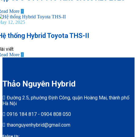
Read More
May 12, 2025
Hệ thống Hybrid Toyota THS-II
ài viết
Read More
Thảo Nguyên Hybrid
Đường 2.5, phường Định Công, quận Hoàng Mai, thành phố
Hà Nội
0916 184 817 - 0904 808 050
thaonguyenhybrid@gmail.com
Folow Us: