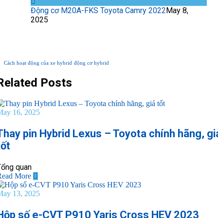
Động cơ M20A-FKS Toyota Camry 2022
May 8,
2025
TAG PHỔ BIẾN
Cách hoạt động của xe hybrid
động cơ hybrid
Related Posts
May 16, 2025
Thay pin Hybrid Lexus – Toyota chính hãng, gi
tốt
Tổng quan
Read More
May 13, 2025
Hộp số e-CVT P910 Yaris Cross HEV 2023