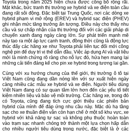
Toyota trong năm 2025 hiện chưa được công bố rộng rãi.
Mặt khác, bức tranh thị trường xe hybrid và xe điện toàn cầu
đang rất sôi động. Đặc biệt tại Trung Quốc, nơi các dòng xe
hybrid phạm vi mở rộng (EREV) và hybrid sạc điện (PHEV)
ghi nhận mức tăng trưởng ấn tượng. Điều này cho thấy nhu
cầu và sự chấp nhận của thị trường đối với các giải pháp di
chuyển xanh đang ngày càng lớn. Sự phát triển mạnh mẽ
này tạo ra một áp lực cạnh tranh, đồng thời cũng là động lực
thúc đẩy các hãng xe như Toyota phải liên tục đổi mới công
nghệ pin để duy trì vị thế dẫn đầu. Việc áp dụng AI và vật liệu
mới là minh chứng rõ ràng cho nỗ lực đó, hứa hẹn mang lại
những cải tiến đáng kể cho pin xe hybrid trong tương lai gần.
Cùng với xu hướng chung của thế giới, thị trường ô tô tại
Việt Nam cũng đang dần nóng lên với sự xuất hiện ngày
càng nhiều các mẫu xe hybrid và xe điện. Người tiêu dùng
Việt Nam đang có sự quan tâm lớn hơn đến các yếu tố tiết
kiệm nhiên liệu và bảo vệ môi trường. Các hãng xe, trong đó
có Toyota, cũng đang tích cực giới thiệu các phiên bản
hybrid của mình để đáp ứng nhu cầu này. Mặc dù hạ tầng
sạc cho xe thuần điện vẫn còn hạn chế ở một số khu vực, xe
hybrid với khả năng tự sạc và không phụ thuộc hoàn toàn
vào trạm sạc nhanh chóng trở thành một lựa chọn hấp dẫn
cho nhiều người tiêu dùng trong nước, đặc biệt là ở các