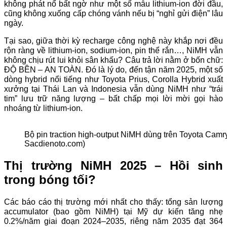
không phát nổ bất ngờ như một số mẫu lithium-ion đời đầu,
cũng không xuống cấp chóng vánh nếu bị “nghỉ gửi điện” lâu
ngày.
Tại sao, giữa thời kỳ recharge công nghệ này khắp nơi đều
rộn ràng về lithium-ion, sodium-ion, pin thể rắn…, NiMH vẫn
không chịu rút lui khỏi sân khấu? Câu trả lời nằm ở bốn chữ:
ĐỘ BỀN – AN TOÀN. Đó là lý do, đến tận năm 2025, một số
dòng hybrid nổi tiếng như Toyota Prius, Corolla Hybrid xuất
xưởng tại Thái Lan và Indonesia vẫn dùng NiMH như “trái
tim” lưu trữ năng lượng – bất chấp mọi lời mời gọi hào
nhoáng từ lithium-ion.
Bộ pin traction high-output NiMH dùng trên Toyota Camr
Sacdienoto.com)
Thị trường NiMH 2025 – Hồi sinh
trong bóng tối?
Các báo cáo thị trường mới nhất cho thấy: tổng sản lượng
accumulator (bao gồm NiMH) tại Mỹ dự kiến tăng nhẹ
0.2%/năm giai đoạn 2024–2035, riêng năm 2035 đạt 364