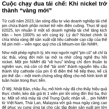
Cuộc chạy đua tái chế: Khi nickel trở
thành “vàng mới”
Từ cuối năm 2023, làn sóng đầu tư vào doanh nghiệp tái chế
pin chứa thành phần nickel trở nên điên cuồng. Thực tế quý
I/2025, lợi nhuận ở một số doanh nghiệp tái chế tăng kịch
trần – hơn 1000% so với cùng kỳ. Lý do? Nickel chính là
chìa khóa vàng để sản xuất vật liệu cathode cao cấp của thế
hệ pin mới – viên ngọc quý cho cả lithium-ion lẫn NiMH.
Như một phép nghịch lý, khi mọi người nghĩ “pin cũ” sẽ chỉ là
rác thải, vòng đời mới lại mở ra nhờ công nghệ thu hồi
nickel. Một pin NiMH đã “về hưu” không chỉ đơn thuần bị
nghiền vụn, mà còn có thể “tái sinh” thành nguyên liệu cấu
thành lớp cathode của pin ô tô điện thế hệ tiếp theo, kể cả
pin thể rắn – một minh chứng sống động cho mô hình kinh tế
tuần hoàn trong thực tiễn.
Ở Mỹ, Nhật Bản, châu Âu, mô hình này đã cho thấy hiệu quả
thực chiến, kéo dài giá trị 1 viên pin tới vòng đời thứ ba, thứ
tư. Một số nhà máy tái chế Trung Quốc nhận về… pin NiMH
từ Việt Nam, Thái Lan, Malaysia với giá mua ngày càng cao
để phục vụ cung ứng lại cho các tập đoàn sản xuất pin lớn