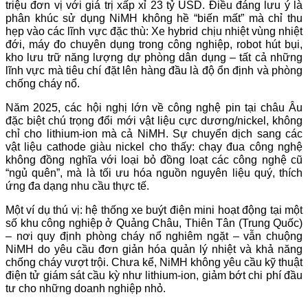
triệu đơn vị với giá trị xấp xỉ 23 tỷ USD. Điều đáng lưu ý là
phân khúc sử dụng NiMH không hề “biến mất” mà chỉ thu
hẹp vào các lĩnh vực đặc thù: Xe hybrid chịu nhiệt vùng nhiệt
đới, máy đo chuyên dụng trong công nghiệp, robot hút bụi,
kho lưu trữ năng lượng dự phòng dân dụng – tất cả những
lĩnh vực mà tiêu chí đặt lên hàng đầu là độ ổn định và phòng
chống cháy nổ.
Năm 2025, các hội nghị lớn về công nghệ pin tại châu Âu
đặc biệt chú trọng đổi mới vật liệu cực dương/nickel, không
chỉ cho lithium-ion mà cả NiMH. Sự chuyển dịch sang các
vật liệu cathode giàu nickel cho thấy: chạy đua công nghệ
không đồng nghĩa với loại bỏ đồng loạt các công nghệ cũ
“ngủ quên”, mà là tối ưu hóa nguồn nguyên liệu quý, thích
ứng đa dạng nhu cầu thực tế.
Một ví dụ thú vị: hệ thống xe buýt điện mini hoạt động tại một
số khu công nghiệp ở Quảng Châu, Thiên Tân (Trung Quốc)
– nơi quy định phòng cháy nổ nghiêm ngặt – vẫn chuộng
NiMH do yêu cầu đơn giản hóa quản lý nhiệt và khả năng
chống cháy vượt trội. Chưa kể, NiMH không yêu cầu kỹ thuật
điện tử giám sát cầu kỳ như lithium-ion, giảm bớt chi phí đầu
tư cho những doanh nghiệp nhỏ.