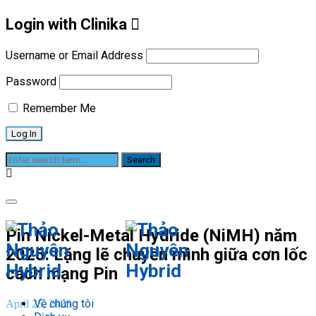
Login with Clinika
Username or Email Address
Password
Remember Me
Blog
Pin Nickel-Metal Hydride (NiMH) năm
2025: Lặng lẽ chuyển mình giữa cơn lốc
cách mạng Pin
Về chúng tôi
April 25, 2025