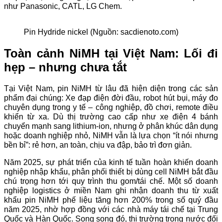
như Panasonic, CATL, LG Chem.
Pin Hydride nickel (Nguồn: sacdienoto.com)
Toàn cảnh NiMH tại Việt Nam: Lối đi
hẹp – nhưng chưa tắt
Tại Việt Nam, pin NiMH từ lâu đã hiện diện trong các sản
phẩm đại chúng: Xe đạp điện đời đầu, robot hút bụi, máy đo
chuyên dụng trong y tế – công nghiệp, đồ chơi, remote điều
khiển từ xa. Dù thị trường cao cấp như xe điện 4 bánh
chuyển mạnh sang lithium-ion, nhưng ở phân khúc dân dụng
hoặc doanh nghiệp nhỏ, NiMH vẫn là lựa chọn “ít nói nhưng
bền bỉ”: rẻ hơn, an toàn, chịu va đập, bảo trì đơn giản.
Năm 2025, sự phát triển của kinh tế tuần hoàn khiến doanh
nghiệp nhập khẩu, phân phối thiết bị dùng cell NiMH bắt đầu
chú trọng hơn tới quy trình thu gom/tái chế. Một số doanh
nghiệp logistics ở miền Nam ghi nhận doanh thu từ xuất
khẩu pin NiMH phế liệu tăng hơn 200% trong số quý đầu
năm 2025, nhờ hợp đồng với các nhà máy tái chế tại Trung
Quốc và Hàn Quốc. Song song đó, thị trường trong nước đối