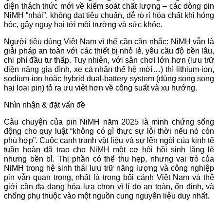
diện thách thức mới về kiểm soát chất lượng – các dòng pin
NiMH “nhái”, không đạt tiêu chuẩn, dễ rò rỉ hóa chất khi hỏng
hóc, gây nguy hại tới môi trường và sức khỏe.
Người tiêu dùng Việt Nam vì thế cần cân nhắc: NiMH vẫn là
giải pháp an toàn với các thiết bị nhỏ lẻ, yêu cầu độ bền lâu,
chi phí đầu tư thấp. Tuy nhiên, với sân chơi lớn hơn (lưu trữ
điện năng gia đình, xe cá nhân thế hệ mới…) thì lithium-ion,
sodium-ion hoặc hybrid dual-battery system (dùng song song
hai loại pin) tỏ ra ưu việt hơn về công suất và xu hướng.
Nhìn nhận & đặt vấn đề
Câu chuyện của pin NiMH năm 2025 là minh chứng sống
động cho quy luật “không có gì thực sự lỗi thời nếu nó còn
phù hợp”. Cuộc cạnh tranh vật liệu và sự lên ngôi của kinh tế
tuần hoàn đã trao cho NiMH một cơ hội hồi sinh lặng lẽ
nhưng bền bỉ. Thị phần có thể thu hẹp, nhưng vai trò của
NiMH trong hệ sinh thái lưu trữ năng lượng và công nghiệp
pin vẫn quan trọng, nhất là trong bối cảnh Việt Nam và thế
giới cần đa dạng hóa lựa chọn vì lí do an toàn, ổn định, và
chống phụ thuộc vào một nguồn cung nguyên liệu duy nhất.