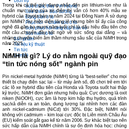
Dịch vụ
Trong khi cả thế giới đang nhắc đến pin lithium-ion như là
Sửa chữa, thay Pin Hybrid
chuẩn mực vàng của xe điện thì vẫn có hơn 40% mẫu xe
Sửa chữa – Bảo dưỡng
hybrid của Toyota bán ra năm 2024 tại Đông Nam Á sử dụng
Đồng Sơn ô tô
pin NiMH? Sự hiện diện lặng lẽ nhưng bền bỉ ấy của công
Phục hồi – Chăm sóc ô tô
nghệ đã gần ba mươi năm tuổi chỉ là dấu hiệu đầu tiên cho
Sơn, phục hồi nâng cấp thân vỏ
một câu chuyện đầy bất ngờ về sức sống dai dẳng – và
Bảo hiểm ô tô
những chuyển biến âm thầm nhưng sâu sắc của NiMH trong
Sản phẩm
năm 2025.
Tài liệu kỹ thuật
Tin tức
NiMH là gì? Lý do nằm ngoài quỹ đạo
Liên hệ
“tin tức nóng sốt” ngành pin
Pin nickel-metal hydride (NiMH) từng là “best-seller” cho mọi
thiết bị chạy điện sạc lại – từ máy ảnh số, đồ chơi trẻ em tới
các lô xe hybrid đầu tiên của Honda và Toyota suốt hai thập
kỷ trước. NiMH đơn giản nhưng hiệu quả: Cực dương là oxit
niken (NiOOH), cực âm là hợp kim hấp thụ hydro, quá trình
sạc/xả diễn ra an toàn, dung lượng lại nhỉnh hơn các đàn
anh nickel-cadmium (NiCd) tới 30%. Đặc biệt, NiMH nói
không với cadmium – kim loại cực độc bị Liên minh Châu Âu
(EU) kiểm soát gắt gao kể từ năm 2006. Sự khác biệt tạo nên
sức hấp dẫn của NiMH chính là sự ổn định hóa học: chúng