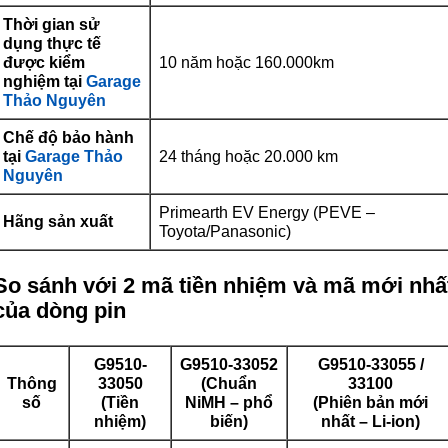
Thời gian sử
dụng thực tế
được kiểm
10 năm hoặc 160.000km
nghiệm tại
Garage
Thảo Nguyên
Chế độ bảo hành
tại
Garage Thảo
24 tháng hoặc 20.000 km
Nguyên
Primearth EV Energy (PEVE –
Hãng sản xuất
Toyota/Panasonic)
So sánh với 2 mã tiền nhiệm và mã mới nhấ
của dòng pin
G9510-
G9510-33052
G9510-33055 /
Thông
33050
(Chuẩn
33100
số
(Tiền
NiMH – phổ
(Phiên bản mới
nhiệm)
biến)
nhất – Li-ion)