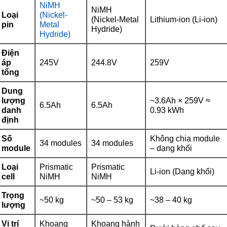
NiMH
NiMH
Loại
(Nickel-
(Nickel-Metal
Lithium-ion (Li-ion)
pin
Metal
Hydride)
Hydride)
Điện
áp
245V
244.8V
259V
tổng
Dung
lượng
~3.6Ah × 259V ≈
6.5Ah
6.5Ah
danh
0.93 kWh
định
Số
Không chia module
34 modules
34 modules
module
– dạng khối
Loại
Prismatic
Prismatic
Li-ion (Dạng khối)
cell
NiMH
NiMH
Trọng
~50 kg
~50 – 53 kg
~38 – 40 kg
lượng
Vị trí
Khoang
Khoang hành