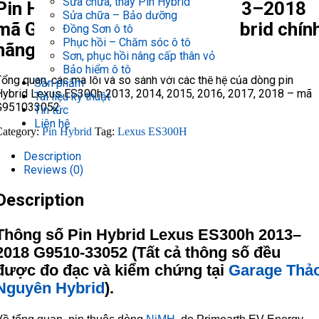
Sửa chữa, thay Pin Hybrid
Pin Hybrid Lexus ES300h 2013–2018
Sửa chữa – Bảo dưỡng
mã G951033052, pin lexus hybrid chín
Đồng Sơn ô tô
Phục hồi – Chăm sóc ô tô
hãng
Sơn, phục hồi nâng cấp thân vỏ
Bảo hiểm ô tô
ổng quan, các mã lỗi và so sánh với các thế hệ của dòng pin
Sản phẩm
Hybrid Lexus ES300h 2013, 2014, 2015, 2016, 2017, 2018 – mã
Tài liệu kỹ thuật
G951033052
Tin tức
Liên hệ
Category:
Pin Hybrid
Tag:
Lexus ES300H
Description
Reviews (0)
Description
Thông số Pin Hybrid Lexus ES300h 2013–
2018 G9510-33052 (Tất cả thông số đều
được đo đạc và kiểm chứng tại
Garage Thả
Nguyên Hybrid
).