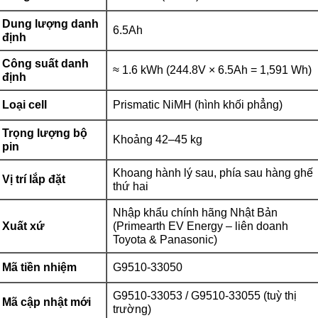
Dung lượng danh
6.5Ah
định
Công suất danh
≈ 1.6 kWh (244.8V × 6.5Ah = 1,591 Wh)
định
Loại cell
Prismatic NiMH (hình khối phẳng)
Trọng lượng bộ
Khoảng 42–45 kg
pin
Khoang hành lý sau, phía sau hàng ghế
Vị trí lắp đặt
thứ hai
Nhập khẩu chính hãng Nhật Bản
Xuất xứ
(Primearth EV Energy – liên doanh
Toyota & Panasonic)
Mã tiền nhiệm
G9510-33050
G9510-33053 / G9510-33055 (tuỳ thị
Mã cập nhật mới
trường)