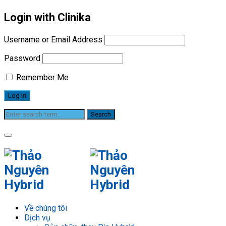
Login with Clinika
Username or Email Address
Password
Remember Me
Pin Hybrid Lexus ES300h 2013–
2018 mã G951033052, pin lexus
hybrid chính hãng
Về chúng tôi
Dịch vụ