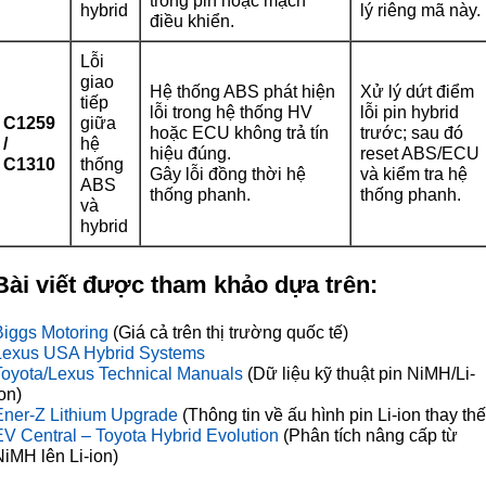
trong pin hoặc mạch
hybrid
lý riêng mã này.
điều khiển.
Lỗi
giao
Hệ thống ABS phát hiện
Xử lý dứt điểm
tiếp
lỗi trong hệ thống HV
lỗi pin hybrid
C1259
giữa
hoặc ECU không trả tín
trước; sau đó
/
hệ
hiệu đúng.
reset ABS/ECU
C1310
thống
Gây lỗi đồng thời hệ
và kiểm tra hệ
ABS
thống phanh.
thống phanh.
và
hybrid
Bài viết được tham khảo dựa trên:
Biggs Motoring
(Giá cả trên thị trường quốc tế)
Lexus USA Hybrid Systems
Toyota/Lexus Technical Manuals
(Dữ liệu kỹ thuật pin NiMH/Li-
on)
Ener-Z Lithium Upgrade
(Thông tin về ấu hình pin Li-ion thay thế
EV Central – Toyota Hybrid Evolution
(Phân tích nâng cấp từ
NiMH lên Li-ion)