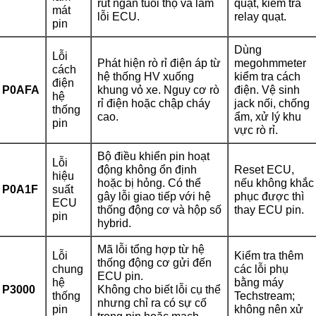
rút ngắn tuổi thọ và làm
quạt, kiểm tra
mát
lỗi ECU.
relay quạt.
pin
Dùng
Lỗi
Phát hiện rò rỉ điện áp từ
megohmmeter
cách
hệ thống HV xuống
kiểm tra cách
điện
P0AFA
khung vỏ xe. Nguy cơ rò
điện. Vệ sinh
hệ
rỉ điện hoặc chập cháy
jack nối, chống
thống
cao.
ẩm, xử lý khu
pin
vực rò rỉ.
Bộ điều khiển pin hoạt
Lỗi
động không ổn định
Reset ECU,
hiệu
hoặc bị hỏng. Có thể
nếu không khắc
P0A1F
suất
gây lỗi giao tiếp với hệ
phục được thì
ECU
thống động cơ và hộp số
thay ECU pin.
pin
hybrid.
Mã lỗi tổng hợp từ hệ
Lỗi
Kiểm tra thêm
thống động cơ gửi đến
chung
các lỗi phụ
ECU pin.
hệ
bằng máy
P3000
Không cho biết lỗi cụ thể
thống
Techstream;
nhưng chỉ ra có sự cố
pin
không nên xử