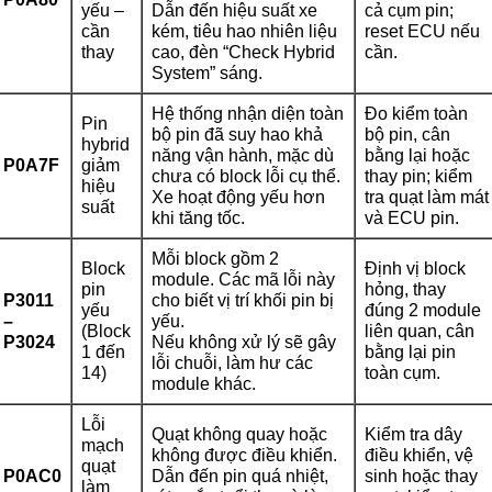
yếu –
Dẫn đến hiệu suất xe
cả cụm pin;
cần
kém, tiêu hao nhiên liệu
reset ECU nếu
thay
cao, đèn “Check Hybrid
cần.
System” sáng.
Hệ thống nhận diện toàn
Đo kiểm toàn
Pin
bộ pin đã suy hao khả
bộ pin, cân
hybrid
năng vận hành, mặc dù
bằng lại hoặc
P0A7F
giảm
chưa có block lỗi cụ thể.
thay pin; kiểm
hiệu
Xe hoạt động yếu hơn
tra quạt làm mát
suất
khi tăng tốc.
và ECU pin.
Mỗi block gồm 2
Block
Định vị block
module. Các mã lỗi này
pin
hỏng, thay
P3011
cho biết vị trí khối pin bị
yếu
đúng 2 module
–
yếu.
(Block
liên quan, cân
P3024
Nếu không xử lý sẽ gây
1 đến
bằng lại pin
lỗi chuỗi, làm hư các
14)
toàn cụm.
module khác.
Lỗi
Quạt không quay hoặc
Kiểm tra dây
mạch
không được điều khiển.
điều khiển, vệ
quạt
P0AC0
Dẫn đến pin quá nhiệt,
sinh hoặc thay
làm