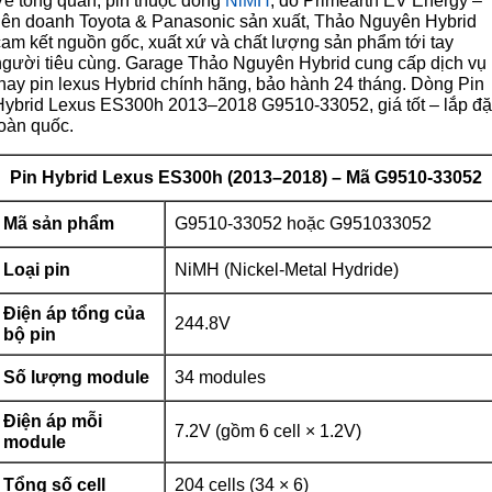
Về tổng quan, pin thuộc dòng
NiMH
, do Primearth EV Energy –
liên doanh Toyota & Panasonic sản xuất, Thảo Nguyên Hybrid
cam kết nguồn gốc, xuất xứ và chất lượng sản phẩm tới tay
người tiêu cùng. Garage Thảo Nguyên Hybrid cung cấp dịch vụ
thay pin lexus Hybrid chính hãng, bảo hành 24 tháng. Dòng Pin
Hybrid Lexus ES300h 2013–2018 G9510-33052, giá tốt – lắp đặ
toàn quốc.
Pin Hybrid Lexus ES300h (2013–2018) – Mã G9510-33052
Mã sản phẩm
G9510-33052 hoặc G951033052
Loại pin
NiMH (Nickel-Metal Hydride)
Điện áp tổng của
244.8V
bộ pin
Số lượng module
34 modules
Điện áp mỗi
7.2V (gồm 6 cell × 1.2V)
module
Tổng số cell
204 cells (34 × 6)