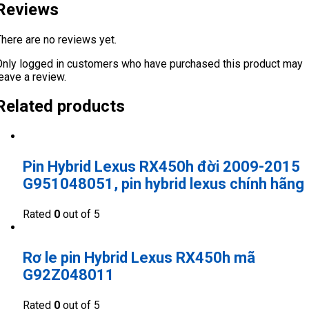
Reviews
There are no reviews yet.
Only logged in customers who have purchased this product may
eave a review.
Related products
Pin Hybrid Lexus RX450h đời 2009-2015
G951048051, pin hybrid lexus chính hãng
Rated
0
out of 5
Rơ le pin Hybrid Lexus RX450h mã
G92Z048011
Rated
0
out of 5