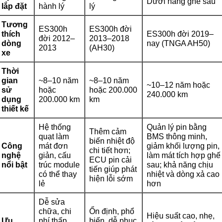
Dưới hàng ghế sau
lắp đặt
hành lý
lý
Tương
ES300h
ES300h đời
thích
ES300h đời 2019–
đời 2012–
2013–2018
dòng
nay (TNGA AH50)
2013
(AH30)
xe
Thời
gian
~8–10 năm
~8–10 năm
~10–12 năm hoặc
sử
hoặc
hoặc 200.000
240.000 km
dụng
200.000 km
km
thiết kế
Hệ thống
Quản lý pin bằng
Thêm cảm
quạt làm
BMS thông minh,
biến nhiệt độ
Công
mát đơn
giảm khối lượng pin,
chi tiết hơn;
nghệ
giản, cấu
làm mát tích hợp ghế
ECU pin cải
nổi bật
trúc module
sau; khả năng chịu
tiến giúp phát
có thể thay
nhiệt và dòng xả cao
hiện lỗi sớm
lẻ
hơn
Dễ sửa
chữa, chi
Ổn định, phổ
Hiệu suất cao, nhẹ,
Ưu
phí thấp,
biến, dễ phục