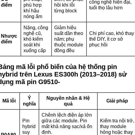
công nghệ hiện đại,
điểm
phù hợp
hồi khi lỗi
tuổi thọ lâu hơn
khí hậu
từng block
nóng ẩm
Nặng, công
Giảm hiệu
nghệ cũ,
suất dần theo
Chi phí cao, khó thay
Nhược
khó kiểm
năm; phụ
thế DIY, ít cơ sở
điểm
soát khi
thuộc module
phục hồi
xuống cấp
đồng đều
Bảng mã lỗi phổ biến của hệ thống pin
hybrid trên Lexus ES300h (2013–2018) sử
dụng mã pin G9510-
Ý
Nguyên nhân & Hệ
Mã lỗi
Giải pháp
nghĩa
quả
Chênh lệch điện áp lớn
Pin
giữa các module. Pin
Kiểm tra nội trở,
hybrid
mất khả năng sạc/xả ổn
thay module
suy
định.
hỏng hoặc thay
P0A80