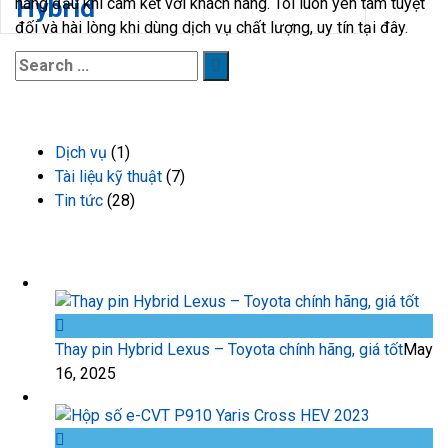
hàng đầu khi cam kết với khách hàng. Tôi luôn yên tâm tuyệt
đối và hài lòng khi dùng dịch vụ chất lượng, uy tín tại đây.
DANH MỤC TIN TỨC
Dịch vụ
(1)
Tài liệu kỹ thuật
(7)
Tin tức
(28)
TIN TỨC GẦN ĐÂY
Thay pin Hybrid Lexus – Toyota chính hãng, giá tốt
May
16, 2025