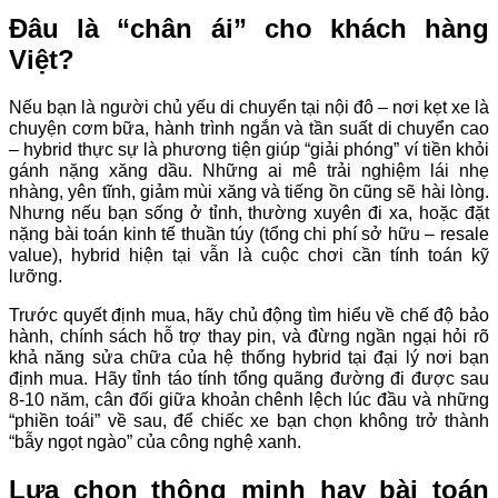
Đâu là “chân ái” cho khách hàng
Việt?
Nếu bạn là người chủ yếu di chuyển tại nội đô – nơi kẹt xe là
chuyện cơm bữa, hành trình ngắn và tần suất di chuyển cao
– hybrid thực sự là phương tiện giúp “giải phóng” ví tiền khỏi
gánh nặng xăng dầu. Những ai mê trải nghiệm lái nhẹ
nhàng, yên tĩnh, giảm mùi xăng và tiếng ồn cũng sẽ hài lòng.
Nhưng nếu bạn sống ở tỉnh, thường xuyên đi xa, hoặc đặt
nặng bài toán kinh tế thuần túy (tổng chi phí sở hữu – resale
value), hybrid hiện tại vẫn là cuộc chơi cần tính toán kỹ
lưỡng.
Trước quyết định mua, hãy chủ động tìm hiểu về chế độ bảo
hành, chính sách hỗ trợ thay pin, và đừng ngần ngại hỏi rõ
khả năng sửa chữa của hệ thống hybrid tại đại lý nơi bạn
định mua. Hãy tỉnh táo tính tổng quãng đường đi được sau
8-10 năm, cân đối giữa khoản chênh lệch lúc đầu và những
“phiền toái” về sau, để chiếc xe bạn chọn không trở thành
“bẫy ngọt ngào” của công nghệ xanh.
Lựa chọn thông minh hay bài toán