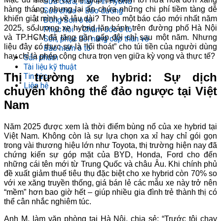
Sửa chữa, thay Pin Hybrid
hàng tháng, nhưng lại ẩn chứa những chi phí tiềm tàng dễ
Sửa chữa – Bảo dưỡng
khiến giật mình về lâu dài? Theo một báo cáo mới nhất năm
Đồng Sơn ô tô
2025, số lượng xe hybrid lăn bánh trên đường phố Hà Nội
Phục hồi – Chăm sóc ô tô
và TP.HCM đã tăng gần gấp đôi chỉ sau một năm. Nhưng
Sơn, phục hồi nâng cấp thân vỏ
liệu đây có thực sự là “lối thoát” cho túi tiền của người dùng
Bảo hiểm ô tô
hay chỉ là phép cộng chưa trọn vẹn giữa kỳ vọng và thực tế?
Sản phẩm
Tài liệu kỹ thuật
Thị trường xe hybrid: Sự dịch
Tin tức
Liên hệ
chuyển không thể đảo ngược tại Việt
Nam
Năm 2025 được xem là thời điểm bùng nổ của xe hybrid tại
Việt Nam. Không còn là sự lựa chọn xa xỉ hay chỉ gói gọn
trong vài thương hiệu lớn như Toyota, thị trường hiện nay đã
chứng kiến sự góp mặt của BYD, Honda, Ford cho đến
những cái tên mới từ Trung Quốc và châu Âu. Khi chính phủ
đề xuất giảm thuế tiêu thụ đặc biệt cho xe hybrid còn 70% so
với xe xăng truyền thống, giá bán lẻ các mẫu xe này trở nên
“mềm” hơn bao giờ hết – giúp nhiều gia đình trẻ thành thị có
thể cân nhắc nghiêm túc.
Anh M, làm văn phòng tại Hà Nội, chia sẻ: “Trước tôi chạy