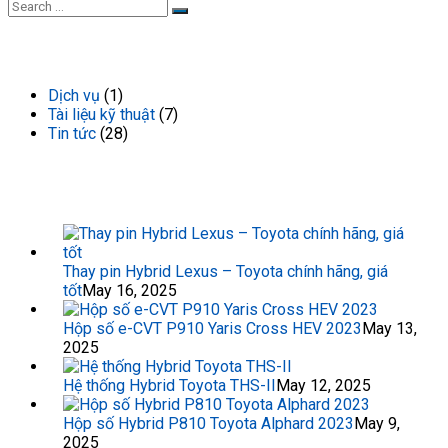
DANH MỤC TIN TỨC
Dịch vụ
(1)
Tài liệu kỹ thuật
(7)
Tin tức
(28)
TIN TỨC GẦN ĐÂY
Thay pin Hybrid Lexus – Toyota chính hãng, giá
tốt
May 16, 2025
Hộp số e-CVT P910 Yaris Cross HEV 2023
May 13,
2025
Hệ thống Hybrid Toyota THS-II
May 12, 2025
Hộp số Hybrid P810 Toyota Alphard 2023
May 9,
2025