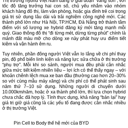
Thị trường hybrid Việt Nam đang ở giai đoạn “vàng son”, với
tốc độ tăng trưởng hai con số, chủ yếu nhắm vào nhóm
khách hàng đô thị, làm văn phòng, hoặc gia đình trẻ coi trọng
giá trị sử dụng lâu dài và trải nghiệm công nghệ mới. Các
thành phố lớn như Hà Nội, TP.HCM, Đà Nẵng trở thành tâm
điểm với số lượng xe hybrid đăng ký mới tăng mạnh mỗi
quý. Giao thông đô thị “đi từng mét, dừng từng phút” chính là
mảnh đất màu mỡ cho dòng xe này phát huy ưu điểm tiết
kiệm và vận hành êm ru.
Tuy nhiên, phần đông người Việt vẫn lo lắng về chi phí thay
pin, độ phổ biến linh kiện và năng lực sửa chữa ở thị trường
“phụ trợ”. Mỗi khi so sánh, người mua đều phải cân nhắc
giữa mức tiết kiệm nhiên liệu – lợi ích có thể thấy ngay – với
khoản chênh lệch mua xe ban đầu (thường cao hơn 20–30%
so với cùng mẫu máy xăng) và chi phí có thể phát sinh sau
năm thứ 7–10 sử dụng. Những người di chuyển dưới
10.000km/năm, hoặc ở xa thành phố lớn, thì lựa chọn hybrid
chưa chắc đã hợp lý. Tính thực dụng, khả năng “bán lại” hay
giá trị giữ giá cũng là các yếu tố đang được cân nhắc nhiều
ở thị trường Việt.
Pin Cell to Body thế hệ mới của BYD