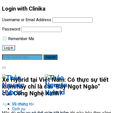
Login with Clinika
Username or Email Address
Password
Remember Me
Blog
Xe Hybrid tại Việt Nam: Có thực sự tiết
kiệm hay chỉ là cái “Bẫy Ngọt Ngào”
của Công Nghệ Xanh?
Về chúng tôi
April 25, 2025
Dịch vụ
Mặc dù mẫu xe có thể giúp tiết kiệm tới nửa hóa đơn xăng