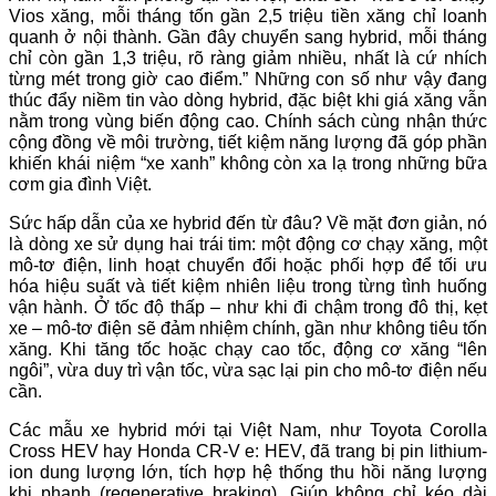
Vios xăng, mỗi tháng tốn gần 2,5 triệu tiền xăng chỉ loanh
quanh ở nội thành. Gần đây chuyển sang hybrid, mỗi tháng
chỉ còn gần 1,3 triệu, rõ ràng giảm nhiều, nhất là cứ nhích
từng mét trong giờ cao điểm.” Những con số như vậy đang
thúc đẩy niềm tin vào dòng hybrid, đặc biệt khi giá xăng vẫn
nằm trong vùng biến động cao. Chính sách cùng nhận thức
cộng đồng về môi trường, tiết kiệm năng lượng đã góp phần
khiến khái niệm “xe xanh” không còn xa lạ trong những bữa
cơm gia đình Việt.
Sức hấp dẫn của xe hybrid đến từ đâu? Về mặt đơn giản, nó
là dòng xe sử dụng hai trái tim: một động cơ chạy xăng, một
mô-tơ điện, linh hoạt chuyển đổi hoặc phối hợp để tối ưu
hóa hiệu suất và tiết kiệm nhiên liệu trong từng tình huống
vận hành. Ở tốc độ thấp – như khi đi chậm trong đô thị, kẹt
xe – mô-tơ điện sẽ đảm nhiệm chính, gần như không tiêu tốn
xăng. Khi tăng tốc hoặc chạy cao tốc, động cơ xăng “lên
ngôi”, vừa duy trì vận tốc, vừa sạc lại pin cho mô-tơ điện nếu
cần.
Các mẫu xe hybrid mới tại Việt Nam, như Toyota Corolla
Cross HEV hay Honda CR-V e: HEV, đã trang bị pin lithium-
ion dung lượng lớn, tích hợp hệ thống thu hồi năng lượng
khi phanh (regenerative braking). Giúp không chỉ kéo dài