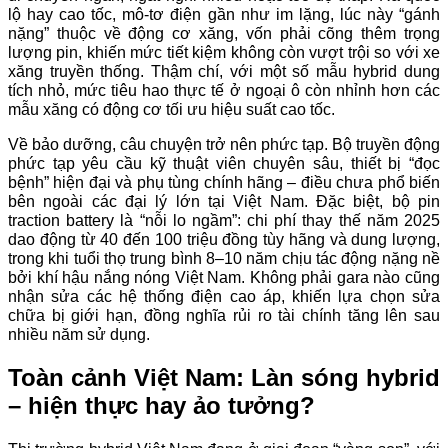
lộ hay cao tốc, mô-tơ điện gần như im lặng, lúc này “gánh
nặng” thuộc về động cơ xăng, vốn phải cõng thêm trọng
lượng pin, khiến mức tiết kiệm không còn vượt trội so với xe
xăng truyền thống. Thậm chí, với một số mẫu hybrid dung
tích nhỏ, mức tiêu hao thực tế ở ngoại ô còn nhỉnh hơn các
mẫu xăng có động cơ tối ưu hiệu suất cao tốc.
Về bảo dưỡng, câu chuyện trở nên phức tạp. Bộ truyền động
phức tạp yêu cầu kỹ thuật viên chuyên sâu, thiết bị “đọc
bệnh” hiện đại và phụ tùng chính hãng – điều chưa phổ biến
bên ngoài các đại lý lớn tại Việt Nam. Đặc biệt, bộ pin
traction battery là “nỗi lo ngầm”: chi phí thay thế năm 2025
dao động từ 40 đến 100 triệu đồng tùy hãng và dung lượng,
trong khi tuổi thọ trung bình 8–10 năm chịu tác động nặng nề
bởi khí hậu nắng nóng Việt Nam. Không phải gara nào cũng
nhận sửa các hệ thống điện cao áp, khiến lựa chọn sửa
chữa bị giới hạn, đồng nghĩa rủi ro tài chính tăng lên sau
nhiều năm sử dụng.
Toàn cảnh Việt Nam: Làn sóng hybrid
– hiện thực hay ảo tưởng?