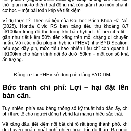
thời gian mô-tơ điện hoạt động mà còn giảm hao mòn phanh
cơ học – một bài toán kép về tiết kiệm.
Ví dụ thực tế: Theo số liệu của Đại học Bách Khoa Hà Nội
(2025), Honda Civic RS bản xăng tiêu thụ khoảng 8,7
lít/100km trong đô thị, trong khi bản hybrid chỉ hơn 4,5 lít –
gần như tiết kiệm 50% tiền xăng trên mỗi chặng di chuyển
ngắn. Với các mẫu plug-in hybrid (PHEV) như BYD Sealion,
nếu sạc đầy pin, mức tiêu hao nhiên liệu chỉ còn quanh 1
lít/100km cho hành trình nội đô dưới 50km – một con số khá
ấn tượng.
Động cơ lai PHEV sử dụng nền tảng BYD DM-i
Bức tranh chi phí: Lợi – hại đặt lên
bàn cân.
Tuy nhiên, phía sau bảng thông số kỹ thuật hấp dẫn ấy, chi
phí thực tế cho người dùng hybrid lại mang nhiều sắc thái.
Về xăng dầu, tiết kiệm nổi bật chỉ rõ rệt trong thành phố, khi
di chuyển ngắn, ngắt nghỉ nhiều hoặc tốc độ thấp. Ra quốc