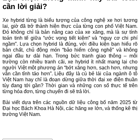
cần lời giải?
Xe hybrid từng là biểu tượng của công nghệ xe hơi tương
lai, giờ đã trở thành hiện thực của từng con phố Việt Nam.
Đó không chỉ là bản nâng cao của xe xăng, mà là sự tính
toán tinh tế giữa “ước vọng tiết kiệm” và “nguy cơ chi phí
ngầm”. Lựa chọn hybrid là đúng, với điều kiện bạn hiểu rõ
bản chất, chủ động món “bảo hiểm công nghệ” và không
ngại đầu tư dài hạn. Trong bức tranh giao thông – môi
trường còn nhiều tranh cãi, xe hybrid ít nhất mang lại cho
người Việt một phương án “bớt xăng hơn, sạch hơn, nhưng
vẫn cần tỉnh táo hơn”. Liệu đây là cú bẻ lái của ngành ô tô
Việt Nam hay chỉ là đoạn dừng giữa thời đại xe điện thuần
túy đang tới gần? Thời gian và những con số thực tế trên
từng hóa đơn, từng chuyến đi sẽ trả lời.
Bài viết dựa trên các nguồn dữ liệu công bố năm 2025 từ
Đại học Bách Khoa Hà Nội, các hãng xe lớn, và thống kê thị
trường Việt Nam.