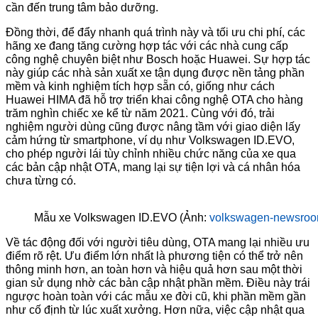
cần đến trung tâm bảo dưỡng.
Đồng thời, để đẩy nhanh quá trình này và tối ưu chi phí, các
hãng xe đang tăng cường hợp tác với các nhà cung cấp
công nghệ chuyên biệt như Bosch hoặc Huawei. Sự hợp tác
này giúp các nhà sản xuất xe tận dụng được nền tảng phần
mềm và kinh nghiệm tích hợp sẵn có, giống như cách
Huawei HIMA đã hỗ trợ triển khai công nghệ OTA cho hàng
trăm nghìn chiếc xe kể từ năm 2021. Cùng với đó, trải
nghiệm người dùng cũng được nâng tầm với giao diện lấy
cảm hứng từ smartphone, ví dụ như Volkswagen ID.EVO,
cho phép người lái tùy chỉnh nhiều chức năng của xe qua
các bản cập nhật OTA, mang lại sự tiện lợi và cá nhân hóa
chưa từng có.
Mẫu xe Volkswagen ID.EVO (Ảnh:
volkswagen-newsro
Về tác động đối với người tiêu dùng, OTA mang lại nhiều ưu
điểm rõ rệt. Ưu điểm lớn nhất là phương tiện có thể trở nên
thông minh hơn, an toàn hơn và hiệu quả hơn sau một thời
gian sử dụng nhờ các bản cập nhật phần mềm. Điều này trái
ngược hoàn toàn với các mẫu xe đời cũ, khi phần mềm gần
như cố định từ lúc xuất xưởng. Hơn nữa, việc cập nhật qua