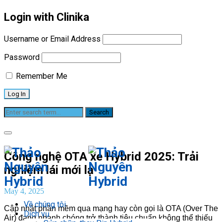
Login with Clinika
Username or Email Address
Password
Remember Me
Blog
Công nghệ OTA xe Hybrid 2025: Trải
nghiệm lái mới lạ
May 4, 2025
Về chúng tôi
Cập nhật phần mềm qua mạng hay còn gọi là OTA (Over The
Dịch vụ
Air) đang nhanh chóng trở thành tiêu chuẩn không thể thiếu