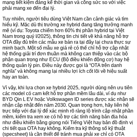
mạng tiết kiệm đáng kể thời gian và công sức so với việc
phải mang xe đến đại lý.
Tuy nhiên, người tiêu dùng Việt Nam cần cảnh giác và tìm
hiểu kỹ. Mặc dù thị trường xe hybrid đang tăng trưởng mạnh
mẽ (ví dụ: Toyota chiếm hơn 60% thị phần hybrid tại Việt
Nam trong quý I/2025), thông tin chi tiết về khả năng hỗ trợ
OTA đầy đủ trên các mẫu xe bán ra tại đây lại chưa thực sự
minh bạch. Một số mẫu xe giá rẻ có thể chỉ hỗ trợ cập nhật
hệ thống giải trí đơn thuần mà không can thiệp vào các bộ
phận quan trọng như ECU (Bộ điều khiển động cơ) hay hệ
thống quản lý pin. Điều này được gọi là “OTA trên danh
nghĩa” và không mang lại nhiều lợi ích cốt lõi về hiệu suất
hay an toàn.
Vì vậy, khi lựa chọn xe hybrid 2025, người dùng nên ưu tiên
các model có cam kết hỗ trợ phần mềm lâu dài, ví dụ như
BYD Qin L EV hoặc Volkswagen ID series được xác nhận sẽ
nhận cập nhật đến năm 2030. Quan trọng hơn, hãy liên hệ
trực tiếp với đại lý để xác minh rõ ràng lộ trình cập nhật phần
mềm, kiểm tra xem xe có hỗ trợ các tính năng bản địa hóa
như điều khiển bằng giọng nói Tiếng Việt hay bản đồ định vị
chi tiết qua OTA hay không. Kiểm tra kỹ thông số kỹ thuật
(specsheet) là cần thiết để tránh mua phải xe chỉ có OTA