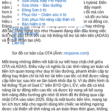
Sửa chữa, thay Pin Hybrid
trên các dòng xe hiện đại, đặc biệt là xe điện và hybrid. Đến
Sửa chữa – Bảo dưỡng
năm 2025, công nghệ này trên xe hybrid được đẩy mạnh
Đồng Sơn ô tô
hơn bao giờ hết, không chỉ dừng lại ở việc sửa lỗi mà còn
Phục hồi – Chăm sóc ô tô
hướng tới mục tiêu cá nhân hóa trải nghiệm lái và tối ưu hóa
Sơn, phục hồi nâng cấp thân vỏ
hiệu suất vận hành, nhất là khả năng quản lý pin và động cơ.
Bảo hiểm ô tô
Đáng chú ý, các hãng xe Trung Quốc như
BYD
hay những
Sản phẩm
đối tác công nghệ lớn như Huawei đang dẫn đầu trong việc
Tài liệu kỹ thuật
tích hợp sâu OTA với các hệ thống hỗ trợ lái tiên tiến (ADAS)
Tin tức
và trí tuệ nhân tạo (AI).
Liên hệ
Sơ đồ cơ bản của OTA (Ảnh:
ninjaone.com
)
Một trong những điểm nổi bật là sự kết hợp chặt chẽ giữa
OTA và ADAS. Điều này có nghĩa là các tính năng an toàn và
tiện ích quan trọng như duy trì làn đường, phanh khẩn cấp tự
động hay thậm chí là hỗ trợ lái trên cao tốc có thể được nâng
cấp liên tục sau khi xe lăn bánh khỏi đại lý. Ví dụ điển hình là
hệ thống “Eye of God C” trên BYD Qin L EV, vốn đã có khả
năng lái tự động trên cao tốc và được kỳ vọng sẽ bổ sung
tính năng điều hướng ghi nhớ lộ trình đô thị thông qua cập
nhật OTA vào năm 2025. Đây là một bước tiến lớn, mang lại
lợi ích trực tiếp cho người dùng khi chiếc xe không ngừng
được cải thiện về tính năng và an toàn theo thời gian, không