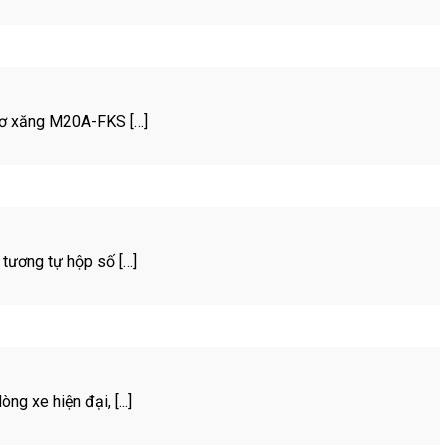
cơ xăng M20A-FKS […]
tương tự hộp số […]
g xe hiện đại, [...]