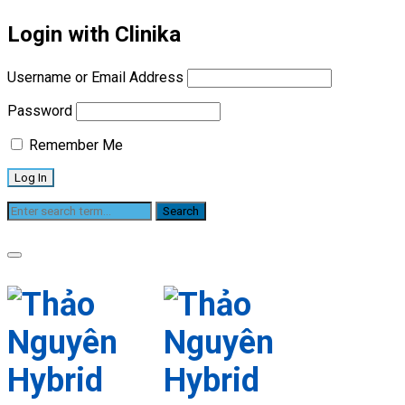
Login with Clinika
Username or Email Address
Password
Remember Me
Phục hồi xe tai nạn