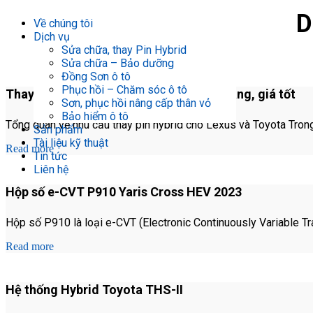
D
Về chúng tôi
Dịch vụ
Sửa chữa, thay Pin Hybrid
Sửa chữa – Bảo dưỡng
Đồng Sơn ô tô
Phục hồi – Chăm sóc ô tô
Thay pin Hybrid Lexus – Toyota chính hãng, giá tốt
Sơn, phục hồi nâng cấp thân vỏ
Bảo hiểm ô tô
Tổng quan về nhu cầu thay pin hybrid cho Lexus và Toyota Trong t
Sản phẩm
Tài liệu kỹ thuật
Read more
Tin tức
Liên hệ
Hộp số e-CVT P910 Yaris Cross HEV 2023
Hộp số P910 là loại e-CVT (Electronic Continuously Variable Tra
Read more
Hệ thống Hybrid Toyota THS-II