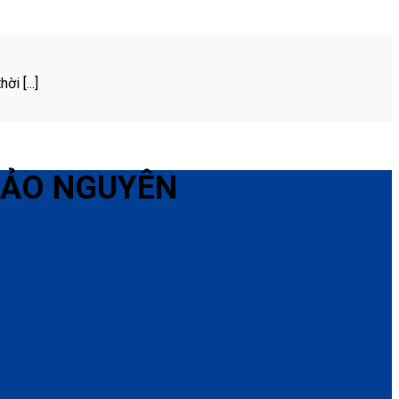
i [...]
HẢO NGUYÊN