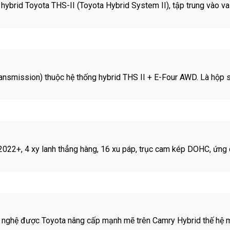
ng hybrid Toyota THS-II (Toyota Hybrid System II), tập trung vào va
ransmission) thuộc hệ thống hybrid THS II + E-Four AWD. Là hộp 
2+, 4 xy lanh thẳng hàng, 16 xu páp, trục cam kép DOHC, ứng dụn
 nghệ được Toyota nâng cấp mạnh mẽ trên Camry Hybrid thế hệ mới