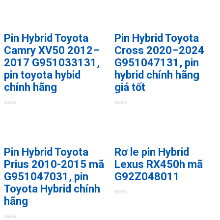
0
out
of
5
Pin Hybrid Toyota
Pin Hybrid Toyota
Camry XV50 2012–
Cross 2020–2024
2017 G951033131,
G951047131, pin
pin toyota hybid
hybrid chính hãng
chính hãng
giá tốt
Rated
Rated
0
0
out
out
of
of
5
5
Pin Hybrid Toyota
Rơ le pin Hybrid
Prius 2010-2015 mã
Lexus RX450h mã
G951047031, pin
G92Z048011
Toyota Hybrid chính
hãng
Rated
0
out