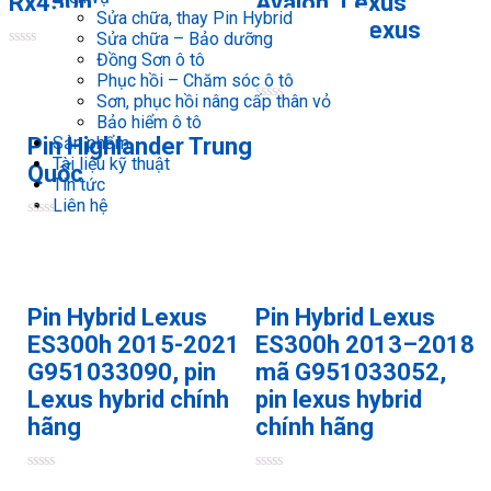
Rx450h
Avalon, Lexus
Sửa chữa, thay Pin Hybrid
ES300H, Lexus
Sửa chữa – Bảo dưỡng
HS250H
Rated
Đồng Sơn ô tô
0
Phục hồi – Chăm sóc ô tô
out
Sơn, phục hồi nâng cấp thân vỏ
of
Rated
5
Bảo hiểm ô tô
0
Pin Highlander Trung
out
Sản phẩm
of
Tài liệu kỹ thuật
Quốc
5
Tin tức
Liên hệ
Rated
0
out
of
5
Pin Hybrid Lexus
Pin Hybrid Lexus
ES300h 2015-2021
ES300h 2013–2018
G951033090, pin
mã G951033052,
Lexus hybrid chính
pin lexus hybrid
hãng
chính hãng
Rated
Rated