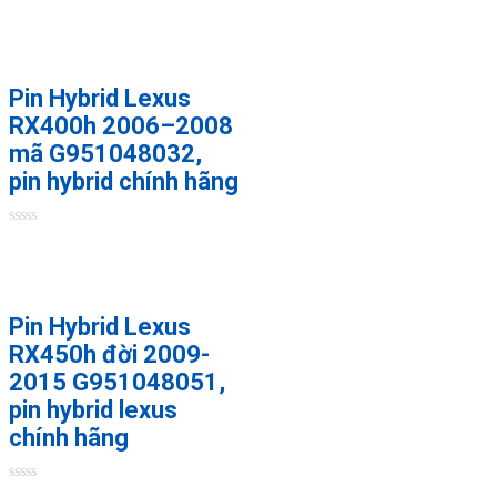
Rated
0
out
of
5
Pin Hybrid Lexus
RX400h 2006–2008
mã G951048032,
pin hybrid chính hãng
Rated
0
out
of
5
Pin Hybrid Lexus
RX450h đời 2009-
2015 G951048051,
pin hybrid lexus
chính hãng
Rated