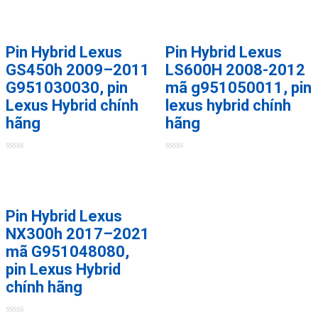
0
0
out
out
of
of
5
5
Pin Hybrid Lexus
Pin Hybrid Lexus
GS450h 2009–2011
LS600H 2008-2012
G951030030, pin
mã g951050011, pin
Lexus Hybrid chính
lexus hybrid chính
hãng
hãng
Rated
Rated
0
0
out
out
of
of
5
5
Pin Hybrid Lexus
NX300h 2017–2021
mã G951048080,
pin Lexus Hybrid
chính hãng