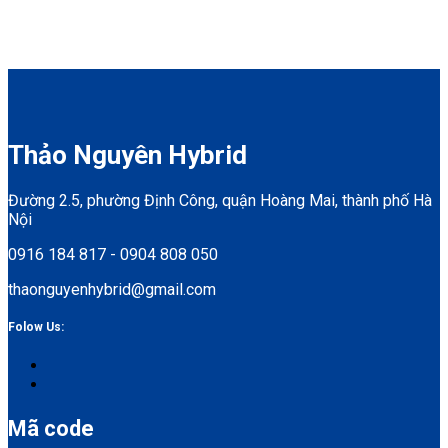
of
Rated
5
0
out
of
5
Thảo Nguyên Hybrid
Đường 2.5, phường Định Công, quận Hoàng Mai, thành phố Hà
Nội
0916 184 817 - 0904 808 050
thaonguyenhybrid@gmail.com
Folow Us:
Mã code