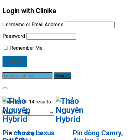
Login with Clinika
Username or Email Address
Password
Remember Me
Shop
Showing all 14 results
Pin cho xe Lexus
Pin dòng Camry,
Về chúng tôi
Dịch vụ